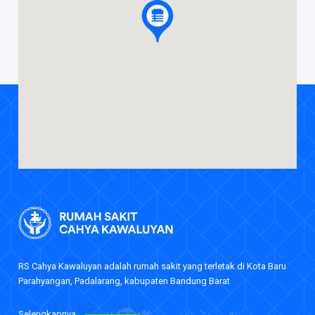
Daftar Nama Dokter
Event
Berita
Career
Rekanan
RS Cahya Kawaluyan adalah rumah sakit yang terletak di Kota Baru
Parahyangan, Padalarang, kabupaten Bandung Barat
Selengkapnya